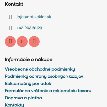
á
Kontakt
p
ä
info
@
activekids.sk
t
i
+421903181123
e
Informácie o nákupe
Všeobecné obchodné podmienky
Podmienky ochrany osobných údajov
Reklamačný poriadok
Formulár na vrátenie a reklamáciu tovaru
Doprava a platba
Kontakty