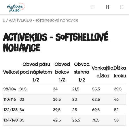
Prejsť
Hľadať
NÁKUP
na
obsah
KOŠÍK
Domov
/
ACTIVEKIDS - softshellové nohavice
ACTIVEKIDS - softshellové
nohavice
Obvod pásu
Obvod
Obvod
Vonkajšia
Dĺžka
Veľkosť
pod nápletom
bokov
stehna
dĺžka
kroku
1/2
1/2
1/2
98/104
31,5
34
21,5
55,5
39,5
110/116
33
36,5
23
62,5
46
122/128
34
39,5
25
69,5
52
134/140
35
42,5
26,5
76,5
58