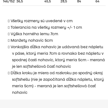
146/152
36,5
45,5
28,5
84
64
Všetky rozmery sú uvedené v cm
Tolerancia na všetky rozmery +/- 1 cm
Výška horného lemu 7cm
Manžety nohavíc 5cm
Vonkajšia dĺžka nohavíc je udávaná bez nápletu
v páse, ktorý meria 7cm a rovnako bez nápletu v
spodnej časti nohavíc, ktorý meria 5cm - meraná
je len softshellová časť nohavíc
Dĺžka kroku je miera od rozkroku po spodný okraj
softshellu (nie je započítaná dĺžka nápletu, ktorý
meria 5cm) - meraná je len softshellová časť
nohavíc
Z