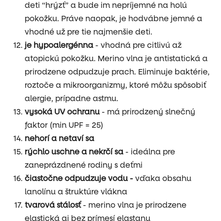
deti “hrýzť” a bude im nepríjemné na holú
pokožku. Práve naopak, je hodvábne jemné a
vhodné už pre tie najmenšie deti.
je
hypoalergénna
- vhodná pre citlivú až
atopickú pokožku. Merino vlna je antistatická a
prirodzene odpudzuje prach. Eliminuje baktérie,
roztoče a mikroorganizmy, ktoré môžu spôsobiť
alergie, prípadne astmu.
vysoká UV ochranu
- má prirodzený slnečný
faktor (min UPF = 25)
nehorí a netaví sa
rýchlo uschne a nekrčí sa
- ideálna pre
zaneprázdnené rodiny s deťmi
čiastočne odpudzuje vodu -
vďaka obsahu
lanolínu a štruktúre vlákna
tvarová stálosť
- merino vlna je prirodzene
elastická aj bez prímesí elastanu