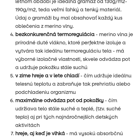
letnom období je ideálna gramáž od 130g/m2-
190g/m2, teda veľmi ľahký a tenký materiál.
Údaj o gramáži by mal obsahovať každý kus
oblečenia z merino vlny.
bezkonkurenčná termoregulácia
- merino vlna je
prírodné duté vlákno, ktoré perfektne izoluje a
vytvára tak ideálnu termoreguláciu tela - má
výborné izolačné vlastnosti, skvele odvádza pot
a udržuje pokožku stále suchú
v zime hreje a v lete chladí
- čím udržuje ideálnu
telesnú teplotu a zabraňuje tak prehriatiu alebo
podchladeniu organizmu
maximálne odvádza pot od pokožky
- čím
udržiava telo stále suché a teplé, (tzv. suché
teplo) aj pri tých najnáročnejších detských
aktivitách
hreje, aj keď je vlhká
- má vysokú absorbčnú