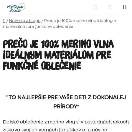
Prejsť
Hľadať
NÁKUP
na
obsah
KOŠÍK
Domov
/
Novinky z blogu
/
Prečo je 100% merino vlna ideálnym
materiálom pre funkčné oblečenie
Prečo je 100% merino vlna
ideálnym materiálom pre
funkčné oblečenie
"TO NAJLEPŠIE PRE VAŠE DETI Z DOKONALEJ
PRÍRODY
"
Detské oblečenie z merino vlny si v posledných rokoch
získava svojich verných fanúšikov aj u nás na