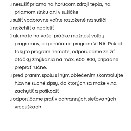
nesušiť priamo na horúcom zdroji tepla, na
priamom slnku ani v sušičke
sušiť vodorovne voľne rozložené na sušiči
nežehliť a nebieliť
ak máte na vašej práčke možnosť voľby
programov, odporúčame program VLNA. Pokiaľ
takýto program nemáte, odporúčame znížiť
otáčky žmýkania na max. 600-800, prípadne
preprať ručne.
pred praním spolu s iným oblečením skontrolujte
hlavne suché zipsy, do ktorých sa može vlna
zachytiť a poškodiť
odporúčame prať v ochranných sieťovaných
vrecúškach