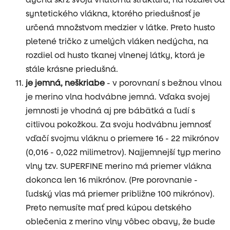
syntetického vlákna, ktorého priedušnosť je
určená množstvom medzier v látke. Preto husto
pletené tričko z umelých vláken nedýcha, na
rozdiel od husto tkanej vlnenej látky, ktorá je
stále krásne priedušná.
je jemná, neškriabe
- v porovnaní s bežnou vlnou
je merino vlna hodvábne jemná. Vďaka svojej
jemnosti je vhodná aj pre bábätká a ľudí s
citlivou pokožkou. Za svoju hodvábnu jemnosť
vďačí svojmu vláknu o priemere 16 - 22 mikrónov
(0,016 - 0,022 milimetrov). Najjemnejší typ merino
vlny tzv. SUPERFINE merino má priemer vlákna
dokonca len 16 mikrónov. (Pre porovnanie -
ľudský vlas má priemer približne 100 mikrónov).
Preto nemusíte mať pred kúpou detského
oblečenia z merino vlny vôbec obavy, že bude