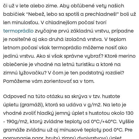
či už v lete alebo zime. Aby obľúbené vety našich
babičiek “Nebež, lebo sa spotíš a prechladneš!” boli už
len minulosťou. V chladnejšom počasí tvorí
termoprádlo
zvyčajne prvú základnú vrstvu, prípadne
je nositeľné aj ako druhá izolačná vrstva. V teplom
letnom počasí však termoprádlo môžeme nosiť ako
jedinú vrstvu. Ako si však správne vybrať? Ktoré merino
oblečenie je vhodné na letnú turistiku a ktoré na
zimnú lyžovačku? V čom je ten podstatný rozdiel?
Pomôžeme vám zorientovať sa v tom.
Odpoveď na túto otázku sa skrýva v tzv. hustote
úpletu (gramáži), ktorá sa udáva v g/m2. Na leto je
vhodné zvoliť hladký jemný úplet s hustotou okolo 130
- 190g/m2, ktorý zvládne teploty od 0°C/+40°C. Vyššie
gramáže zvládnu už aj mínusové teploty pod 0°C. Pre
porovnanie napr. hrubý zimný dvojvrstvový úplet