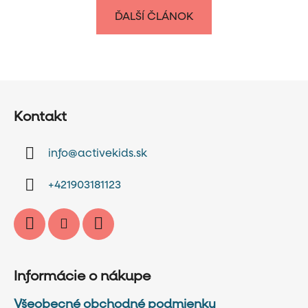
ĎALŠÍ ČLÁNOK
Z
á
Kontakt
p
ä
info
@
activekids.sk
t
i
+421903181123
e
Informácie o nákupe
Všeobecné obchodné podmienky