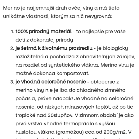
Merino je najjemnejší druh ovčej vlny a má tieto
unikátne vlastnosti, ktorým sa nič nevyrovná:
100% prírodný materiál
- to najlepšie pre vaše
deti z dokonalej prírody
je šetrná k životnému prostrediu
- je biologicky
rozložiteľná a pochádza z obnoviteľných zdrojov,
na rozdiel od syntetického vlákna. Merino vlnu je
možné dokonca kompostovať.
je vhodná
celoročné nosenie
- oblečenie z
merino vlny nie je iba do chladného zimného
počasia, práve naopak! Je vhodné na celoročné
nosenie, od nízkych mínusových teplôt, až po tie
tropické nad 30stupňov. V zimnom období je ako
prvá vrstva vhodné termoprádlo s vyššou
hustotou vlákna (gramážou) cca od 200g/m2. V