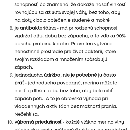
schopnosť, čo znamená, že dokáže nasať vlhkosť
rovnajúcu sa až 30% svojej váhy bez toho, aby
na dotyk bolo oblečenie studené a mokré
je antibakteriálna
- má prirodzenú schopnosť
vydržať dlhú dobu bez zápachu, a to vďaka 90%
obsahu proteínu keratín. Práve ten vytvára
nehostinné prostredie pre život baktérií, ktoré
svojím rozkladom a množením spôsobujú
zápach.
jednoducha údržba, nie je potrebné ju často
prať
- jednoducho povedané, merino môžete
nosiť aj dlhšiu dobu bez toho, aby bolo cítiť
zápach potu. A to je obrovská výhoda pri
viacdenných aktivitách bez možnosti prania.
Nežehlí sa.
výborná priedušnosť
- každé vlákno merino vlny
dýcha skrz svoju vnútornú štruktúru, na rozdiel od