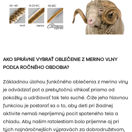
AKO SPRÁVNE VYBRAŤ OBLEČENIE Z MERINO VLNY
PODĽA ROČNÉHO OBDOBIA?
Základnou úlohou funkčného oblečenia z merino vlny
je odvádzať pot a prebytočnú vlhkosť priamo od
pokožky a udržiavať tak telo suché. Čiže jeho hlavnou
funkciou je postarať sa o to, aby deti pri žiadnej
aktivite nemali nepríjemný pocit spoteného tela a
chladu. Aby našim ratolestiam bolo príjemne aj pri
tých najnáročnejších výpravách za dobrodružstvom,