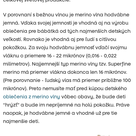
V porovnaní s bežnou vlnou je merino vlna hodvábne
jemná. Vďaka svojej jemnosti je vhodná aj na výrobu
oblečenia pre bábätká od tých najmenších detských
veľkostí. Rovnako je vhodná aj pre ľudí s citlivou
pokožkou. Za svoju hodvábnu jemnosť vďačí svojmu
vláknu o priemere 16 - 22 mikrónov (0,016 - 0,022
milimetrov). Najjemnejší typ merino vlny tzv. Superfine
merino má priemer vlákna dokonca len 16 mikrónov.
(Pre porovnanie - ľudský vlas má priemer približne 100
mikrónov). Preto nemusíte mať pred kúpou detského
oblečenia z merino vlny
vôbec obavy, že bude deti
“hrýzť” a bude im nepríjemné na holú pokožku. Práve
naopak, je hodvábne jemné a vhodné už pre tie
najmenšie deti.