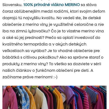
Slovensku.
100% prírodné vlákno MERINO
sa stáva
čoraz obľúbenejším medzi rodičmi, ktorí svojim deťom
doprajú tú najvyššiu kvalitu. No vedeli ste, že detské
oblečenie z merino vlny je využiteľné celoročne a nie
iba na zimnú lyžovačku? Čo je to vlastne merino vlna
a aké sú jej prednosti? Prečo sa oplatí investovať do
kvalitného termoprádla a v akých detských
veľkostiach sa vyrába? Je to vhodné oblečenie pre
bábätká s citlivou pokožkou? Ako sa správne starať o
produkty z merino vlny? To všetko sa dozviete v sérii
našich článkov o funkčnom oblečení pre deti. A
začíname práve merinom! :-)