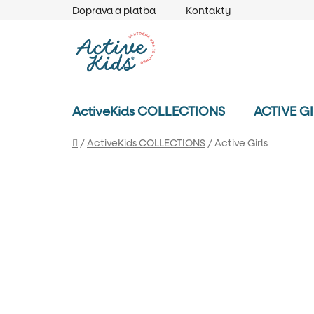
Prejsť
Doprava a platba
Kontakty
na
obsah
ActiveKids COLLECTIONS
ACTIVE G
Domov
/
ActiveKids COLLECTIONS
/
Active Girls