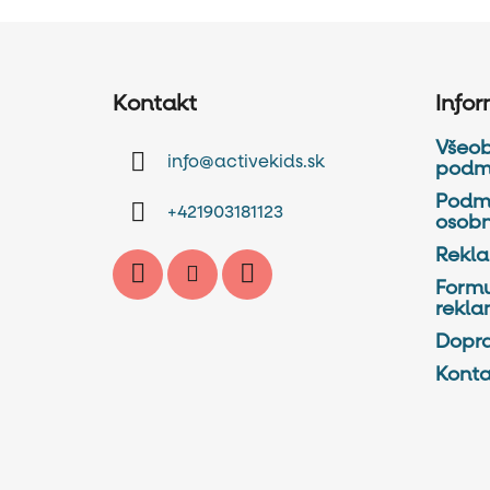
Z
á
Kontakt
Info
p
ä
Všeo
info
@
activekids.sk
t
podm
i
Podm
+421903181123
osobn
e
Rekl
Formu
rekla
Dopra
Konta