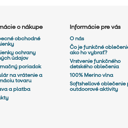
rmácie o nákupe
Informácie pre vás
becné obchodné
O nás
ienky
Čo je funkčné oblečeni
ienky ochrany
ako ho vybrať?
ých údajov
Vrstvenie funkčného
amačný poriadok
detského oblečenia
lár na vrátenie a
100% Merino vlna
máciu tovaru
Softshellové oblečenie 
va a platba
outdoorové aktivity
kty