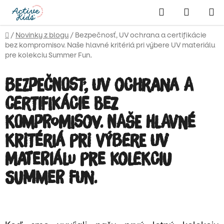
Prejsť
Hľadať
NÁKUP
na
obsah
KOŠÍK
Domov
/
Novinky z blogu
/
Bezpečnosť, UV ochrana a certifikácie
bez kompromisov. Naše hlavné kritériá pri výbere UV materiálu
pre kolekciu Summer Fun.
Bezpečnosť, UV ochrana a
certifikácie bez
kompromisov. Naše hlavné
kritériá pri výbere UV
materiálu pre kolekciu
Summer Fun.