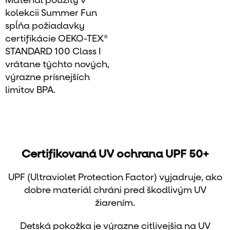
Materiál použitý v
kolekcii Summer Fun
spĺňa požiadavky
certifikácie OEKO-TEX®
STANDARD 100 Class I
vrátane týchto nových,
výrazne prísnejších
limitov BPA.
Certifikovaná UV ochrana UPF 50+
UPF (Ultraviolet Protection Factor) vyjadruje, ako
dobre materiál chráni pred škodlivým UV
žiarením.
Detská pokožka je výrazne citlivejšia na UV