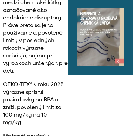
medzi chemické látky
označované ako
endokrinné disruptory.
Práve preto sa jeho
používanie a povolené
limity v posledných
rokoch výrazne
sprísňujú, najmä pri
výrobkoch určených pre
deti.
OEKO-TEX® v roku 2025
výrazne sprísnil
požiadavky na BPA a
znížil povolený limit zo
100 mg/kg na 10
mg/kg.