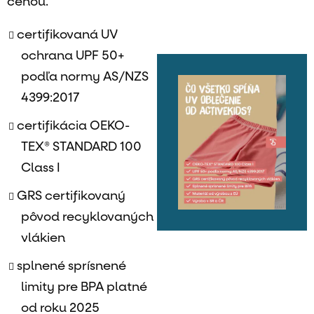
cenou.
certifikovaná UV
ochrana UPF 50+
podľa normy AS/NZS
4399:2017
certifikácia OEKO-
TEX® STANDARD 100
Class I
GRS certifikovaný
pôvod recyklovaných
vlákien
splnené sprísnené
limity pre BPA platné
od roku 2025