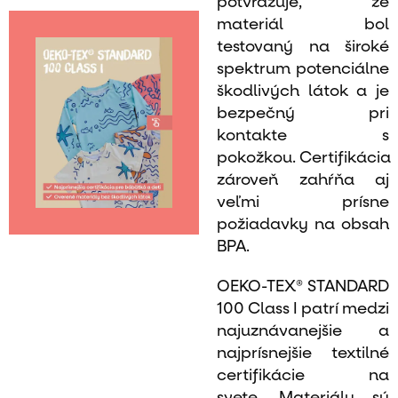
potvrdzuje, že
materiál bol
testovaný na široké
spektrum potenciálne
škodlivých látok a je
bezpečný pri
kontakte s
pokožkou. Certifikácia
zároveň zahŕňa aj
veľmi prísne
požiadavky na obsah
BPA.
OEKO-TEX® STANDARD
100 Class I patrí medzi
najuznávanejšie a
najprísnejšie textilné
certifikácie na
svete. Materiály sú