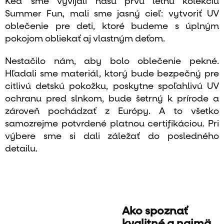
Keď sme vyvíjali našu prvú letnú kolekciu
Summer Fun, mali sme jasný cieľ: vytvoriť UV
oblečenie pre deti, ktoré budeme s úplným
pokojom obliekať aj vlastným deťom.
Nestačilo nám, aby bolo oblečenie pekné.
Hľadali sme materiál, ktorý bude bezpečný pre
citlivú detskú pokožku, poskytne spoľahlivú UV
ochranu pred slnkom, bude šetrný k prírode a
zároveň pochádzať z Európy. A to všetko
samozrejme potvrdené platnou certifikáciou. Pri
výbere sme si dali záležať do posledného
detailu.
Ako spoznať
kvalitné a najmä