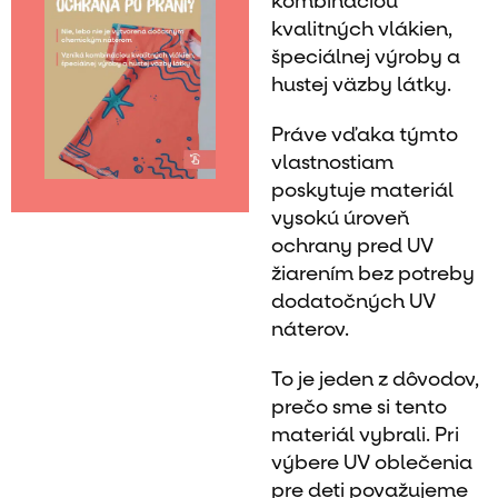
kombináciou
kvalitných vlákien,
špeciálnej výroby a
hustej väzby látky.
Práve vďaka týmto
vlastnostiam
poskytuje materiál
vysokú úroveň
ochrany pred UV
žiarením bez potreby
dodatočných UV
náterov.
To je jeden z dôvodov,
prečo sme si tento
materiál vybrali. Pri
výbere UV oblečenia
pre deti považujeme