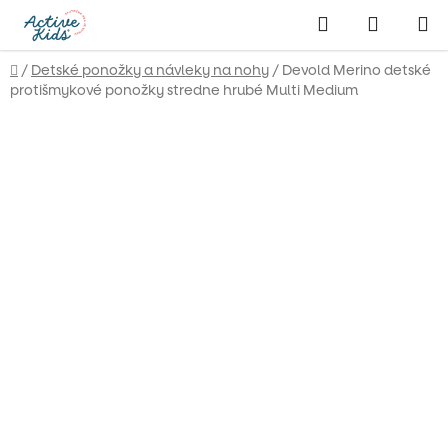
Prejsť
Hľadať
NÁKUP
na
obsah
KOŠÍK
Domov
/
Detské ponožky a návleky na nohy
/
Devold Merino detské
protišmykové ponožky stredne hrubé Multi Medium