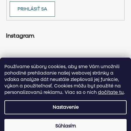
PRIHLÁSIŤ SA
Instagram
Používame súbory cookies, aby sme Vám umožnili
pohodlné prehliadanie našej webovej stránky a
vďaka analýze dát neustále zlepšovali jej funkcie,
výkon a použiteľnosť. Cookies môžu byt použité na
personalizovanú reklamu. Viac sa o nich
dočítate tu
.
Sledovať na Instagrame
Nastavenie
Vytvoril Shoptet
Súhlasím
Copyright 2026
Activekids.sk
. Všetky práva