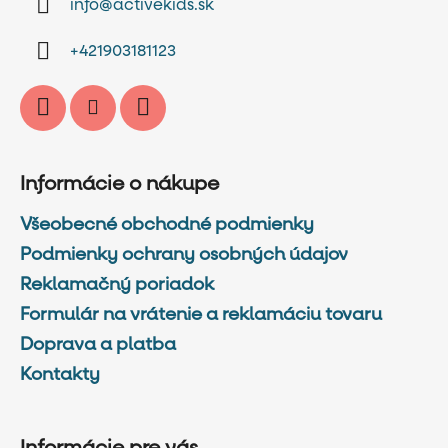
info
@
activekids.sk
t
i
+421903181123
e
Informácie o nákupe
Všeobecné obchodné podmienky
Podmienky ochrany osobných údajov
Reklamačný poriadok
Formulár na vrátenie a reklamáciu tovaru
Doprava a platba
Kontakty
Informácie pre vás