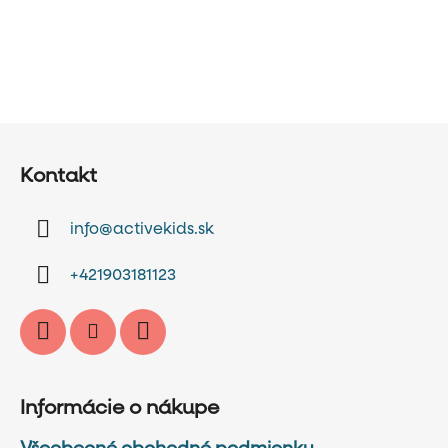
Z
á
Kontakt
p
ä
info
@
activekids.sk
t
i
+421903181123
e
Informácie o nákupe