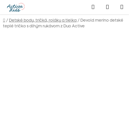
Prejsť
Hľadať
NÁKUP
na
obsah
KOŠÍK
Domov
/
Detské body, tričká, roláky a tielka
/
Devold merino detské
teplé tričko s dlhým rukávom z Duo Active