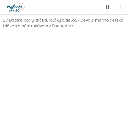
Prejsť
Hľadať
NÁKUP
na
obsah
KOŠÍK
Domov
/
Detské body, tričká, roláky a tielka
/
Devold merino detské
tričko s dlhým rukávom z Duo Active