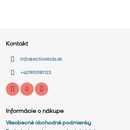
Z
á
Kontakt
p
ä
info
@
activekids.sk
t
i
+421903181123
e
Informácie o nákupe
Všeobecné obchodné podmienky