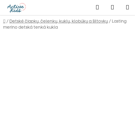
Prejsť
Hľadať
NÁKUP
na
obsah
KOŠÍK
Domov
/
Detské čiapky, čelenky, kukly, klobúky a šiltovky
/
Lasting
merino detská tenká kukla