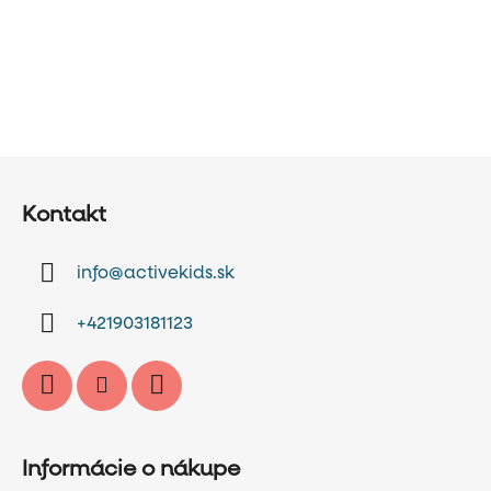
Z
á
Kontakt
p
ä
info
@
activekids.sk
t
i
+421903181123
e
Informácie o nákupe