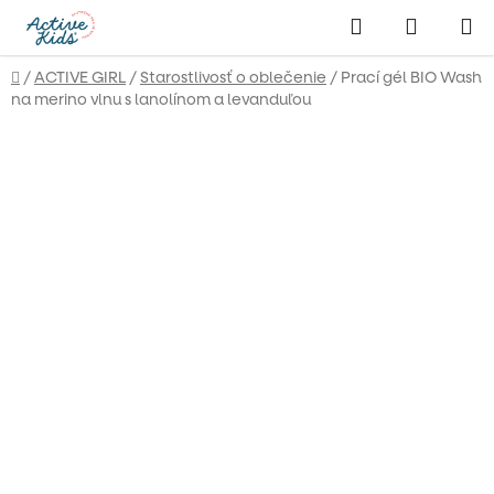
Prejsť
Hľadať
NÁKUP
na
obsah
KOŠÍK
Domov
/
ACTIVE GIRL
/
Starostlivosť o oblečenie
/
Prací gél BIO Wash
na merino vlnu s lanolínom a levanduľou