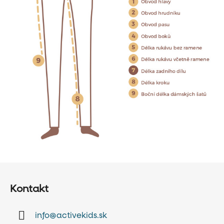
Z
á
Kontakt
p
ä
info
@
activekids.sk
t