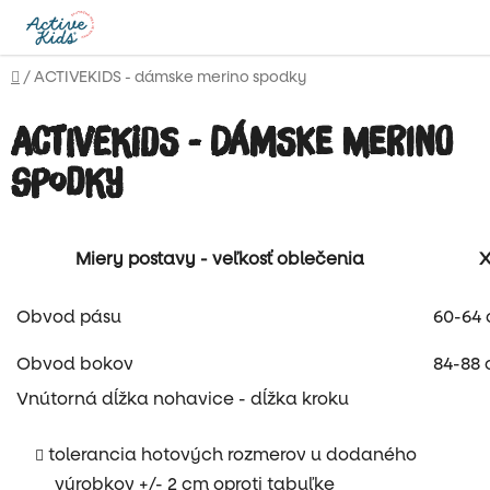
Prejsť
na
obsah
Domov
/
ACTIVEKIDS - dámske merino spodky
ACTIVEKIDS - dámske merino
spodky
Miery postavy - veľkosť oblečenia
X
Obvod pásu
60-64
Obvod bokov
84-88
Vnútorná dĺžka nohavice - dĺžka kroku
tolerancia hotových rozmerov u dodaného
výrobkov +/- 2 cm oproti tabuľke