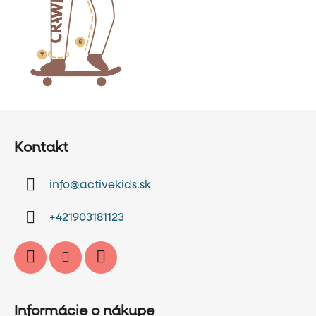
Z
á
Kontakt
p
ä
info
@
activekids.sk
t
i
+421903181123
e
Informácie o nákupe