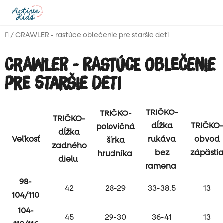
Prejsť
na
obsah
Domov
/
CRAWLER - rastúce oblečenie pre staršie deti
CRAWLER - rastúce oblečenie
pre staršie deti
TRIČKO-
TRIČKO-
TRIČKO-
dĺžka
TRIČKO-
polovičná
dĺžka
Veľkosť
rukáva
obvod
šírka
zadného
bez
zápästi
hrudníka
dielu
ramena
98-
42
28-29
33-38.5
13
104/110
104-
45
29-30
36-41
13