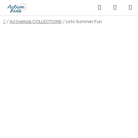
Prejsť
Hľadať
NÁKUP
na
obsah
KOŠÍK
Domov
/
ActiveKids COLLECTIONS
/
Leto Summer Fun