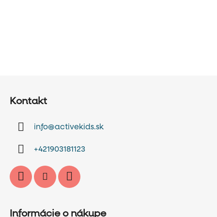
Z
á
Kontakt
p
ä
info
@
activekids.sk
t
i
+421903181123
e
Informácie o nákupe