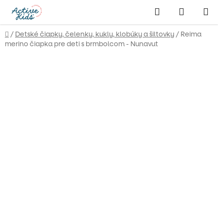
Prejsť
Hľadať
NÁKUP
na
obsah
KOŠÍK
Domov
/
Detské čiapky, čelenky, kukly, klobúky a šiltovky
/
Reima
merino čiapka pre deti s brmbolcom - Nunavut