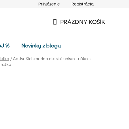
Prihlásenie
Registrácia
PRÁZDNY KOŠÍK
NÁKUPNÝ
KOŠÍK
AJ %
Novinky z blogu
ielka
/
ActiveKids merino detské unisex tričko s
eratká