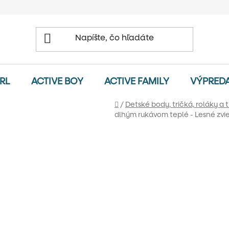
IRL
ACTIVE BOY
ACTIVE FAMILY
VÝPRED
Domov
/
Detské body, tričká, roláky a t
dlhým rukávom teplé - Lesné zvi