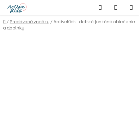
Prejsť
Hľadať
NÁKUP
na
obsah
KOŠÍK
Domov
/
Predávané značky
/
ActiveKids - detské funkčné oblečenie
a doplnky