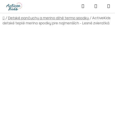
Prejsť
Hľadať
NÁKUP
na
obsah
KOŠÍK
Domov
/
Detské pančuchy a merino dlhé termo spodky
/
ActiveKids
detské teplé merino spodky pre najmenších - Lesné zvieratká