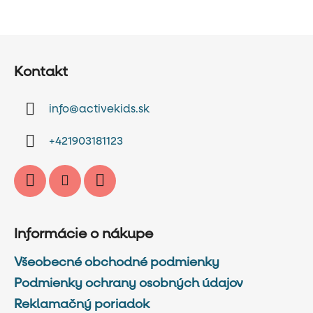
Z
á
Kontakt
p
ä
info
@
activekids.sk
t
i
+421903181123
e
Informácie o nákupe
Všeobecné obchodné podmienky
Podmienky ochrany osobných údajov
Reklamačný poriadok