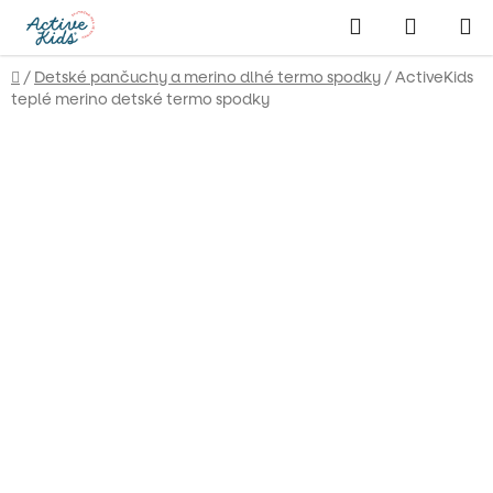
Prejsť
Hľadať
NÁKUP
na
obsah
KOŠÍK
Domov
/
Detské pančuchy a merino dlhé termo spodky
/
ActiveKids
teplé merino detské termo spodky