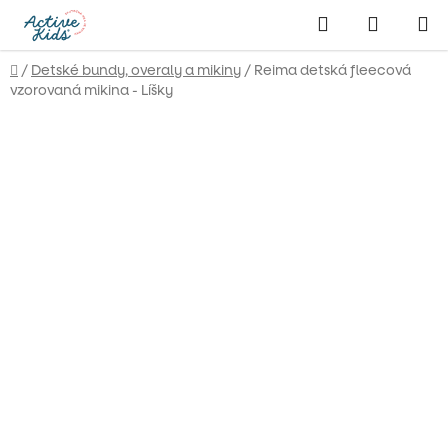
Prejsť
Hľadať
NÁKUP
na
obsah
KOŠÍK
Domov
/
Detské bundy, overaly a mikiny
/
Reima detská fleecová
vzorovaná mikina - Líšky