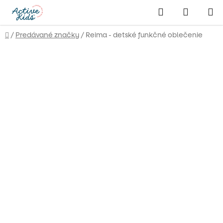
Prejsť
Hľadať
NÁKUP
na
obsah
KOŠÍK
Domov
/
Predávané značky
/
Reima - detské funkčné oblečenie