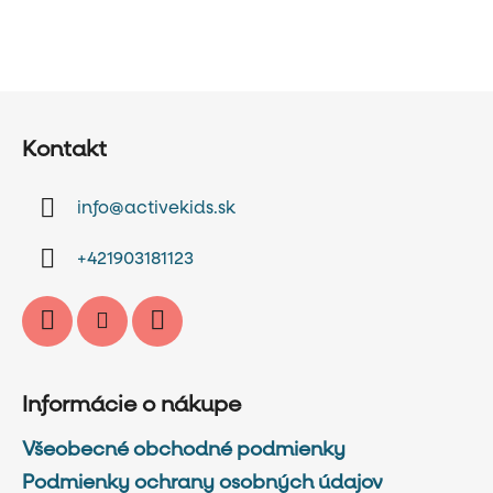
Z
á
Kontakt
p
ä
info
@
activekids.sk
t
i
+421903181123
e
Informácie o nákupe
Všeobecné obchodné podmienky
Podmienky ochrany osobných údajov