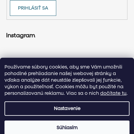
PRIHLÁSIŤ SA
Instagram
Používame súbory cookies, aby sme Vám umožnili
pohodlné prehliadanie našej webovej stránky a
vďaka analýze dát neustále zlepšovali jej funkcie,
výkon a použiteľnosť. Cookies môžu byt použité na
personalizovanú reklamu. Viac sa o nich
dočítate tu
.
Sledovať na Instagrame
Nastavenie
Vytvoril Shoptet
Súhlasím
Copyright 2026
Activekids.sk
. Všetky práva