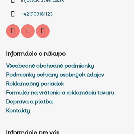
info
@
activekids.sk
t
i
+421903181123
e
Informácie o nákupe
Všeobecné obchodné podmienky
Podmienky ochrany osobných údajov
Reklamačný poriadok
Formulár na vrátenie a reklamáciu tovaru
Doprava a platba
Kontakty
Informácie pre vás