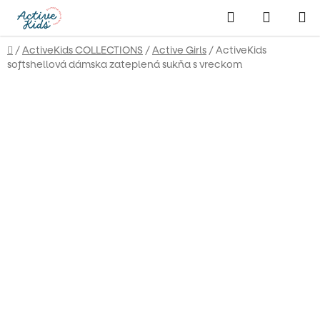
Prejsť
Hľadať
NÁKUP
na
obsah
KOŠÍK
Domov
/
ActiveKids COLLECTIONS
/
Active Girls
/
ActiveKids
softshellová dámska zateplená sukňa s vreckom