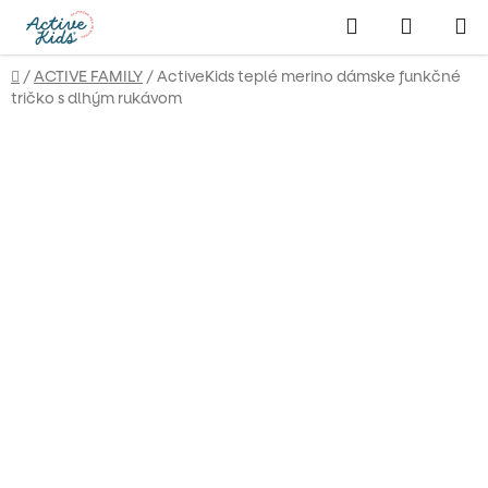
Prejsť
Hľadať
NÁKUP
na
obsah
KOŠÍK
Domov
/
ACTIVE FAMILY
/
ActiveKids teplé merino dámske funkčné
tričko s dlhým rukávom