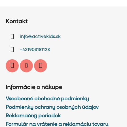
Z
á
Kontakt
p
ä
info
@
activekids.sk
t
i
+421903181123
e
Informácie o nákupe
Všeobecné obchodné podmienky
Podmienky ochrany osobných údajov
Reklamačný poriadok
Formulár na vrátenie a reklamáciu tovaru