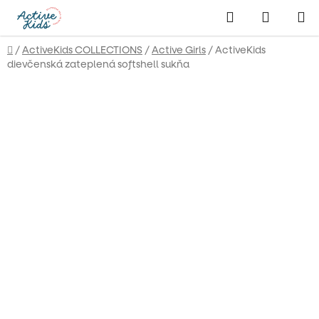
Prejsť
Hľadať
NÁKUP
na
obsah
KOŠÍK
Domov
/
ActiveKids COLLECTIONS
/
Active Girls
/
ActiveKids
dievčenská zateplená softshell sukňa