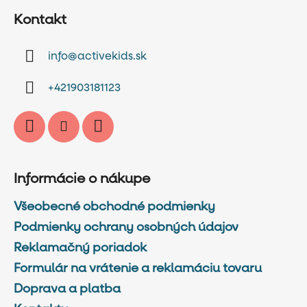
á
Kontakt
p
ä
info
@
activekids.sk
t
i
+421903181123
e
Informácie o nákupe
Všeobecné obchodné podmienky
Podmienky ochrany osobných údajov
Reklamačný poriadok
Formulár na vrátenie a reklamáciu tovaru
Doprava a platba